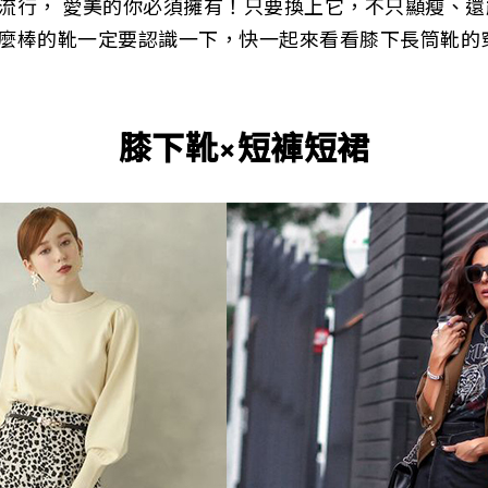
流行， 愛美的你必須擁有！只要換上它，不只顯瘦、
麼棒的靴一定要認識一下，快一起來看看膝下長筒靴的
膝下靴×短褲短裙