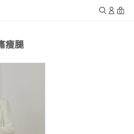
0
痛瘦腿