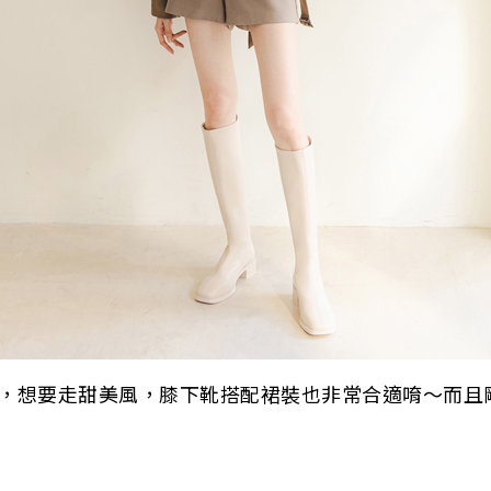
，想要走甜美風，膝下靴搭配裙裝也非常合適唷～而且