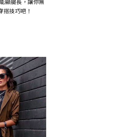
還能顯腿長，讓你無
穿搭技巧吧！