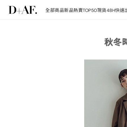
全部商品
新品
熱賣TOP50
現貨48H快速
秋冬