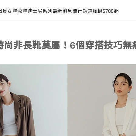
出貨
女鞋
涼鞋
迪士尼系列
最新消息
流行話題
瘋搶$788起
時尚非長靴莫屬！6個穿搭技巧無