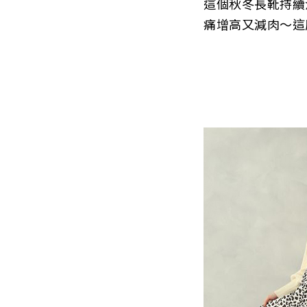
這個秋冬長靴持續
痛增高又減肉～這