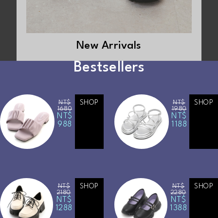
New Arrivals
Bestsellers
NT$
SHOP
NT$
SHOP
1680
1980
NT$
NT$
988
1188
NT$
SHOP
NT$
SHOP
2180
2280
NT$
NT$
1288
1388