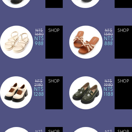
NT$
SHOP
NT$
SHOP
1680
1580
NT$
NT$
988
888
NT$
SHOP
NT$
SHOP
2180
1980
NT$
NT$
1288
1188
NT$
NT$