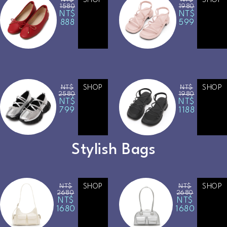
SHOP
SHOP
1580
1980
NT$
NT$
888
599
NT$
SHOP
NT$
SHOP
2580
1980
NT$
NT$
799
1188
Stylish Bags
NT$
SHOP
NT$
SHOP
2680
2680
NT$
NT$
1680
1680