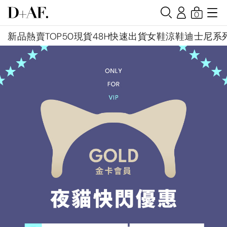
0
新品
熱賣TOP50
現貨48H快速出貨
女鞋
涼鞋
迪士尼系