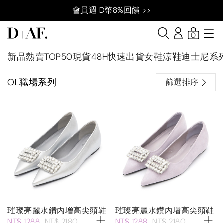
會員週 D幣8%回饋 >>
0
新品
熱賣TOP50
現貨48H快速出貨
女鞋
涼鞋
迪士尼系
OL職場系列
篩選排序
璀璨亮麗水鑽內增高尖頭鞋
璀璨亮麗水鑽內增高尖頭鞋
NT$ 1288
NT$ 2180
NT$ 1288
NT$ 2180