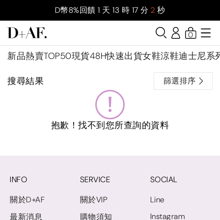
D幣8%回饋
1
天
13
時
17
分
2
秒
0
新品
熱賣TOP50
現貨48H快速出貨
女鞋
涼鞋
迪士尼系
搜尋結果
篩選排序
抱歉！找不到您所查詢的資料
INFO
SERVICE
SOCIAL
關於D+AF
關於VIP
Line
Instagram
最新消息
購物須知