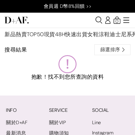
會員週 D幣8%回饋 >>
0
新品
熱賣TOP50
現貨48H快速出貨
女鞋
涼鞋
迪士尼系
搜尋結果
篩選排序
抱歉！找不到您所查詢的資料
INFO
SERVICE
SOCIAL
關於D+AF
關於VIP
Line
Instagram
最新消息
購物須知