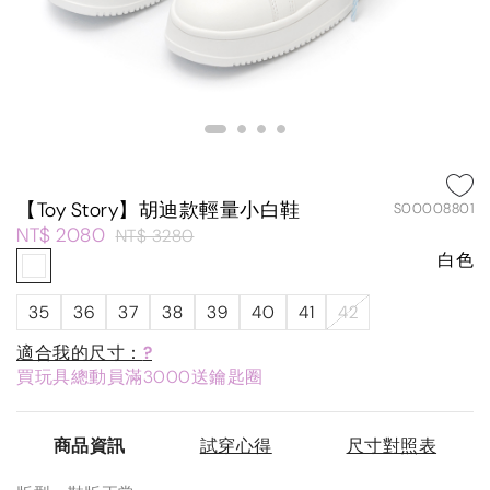
【Toy Story】胡迪款輕量小白鞋
S00008801
NT$ 2080
NT$ 3280
白色
35
36
37
38
39
40
41
42
適合我的尺寸：
?
買玩具總動員滿3000送鑰匙圈
商品資訊
試穿心得
尺寸對照表