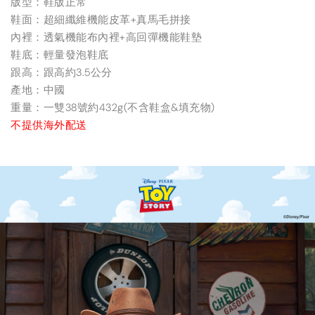
版型：鞋版正常
鞋面：超細纖維機能皮革+真馬毛拼接
內裡：透氣機能布內裡+高回彈機能鞋墊
鞋底：輕量發泡鞋底
跟高：跟高約3.5公分
產地：中國
重量：一雙38號約432g(不含鞋盒&填充物)
不提供海外配送