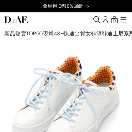
會員週 D幣8%回饋 >>
0
新品
熱賣TOP50
現貨48H快速出貨
女鞋
涼鞋
迪士尼系