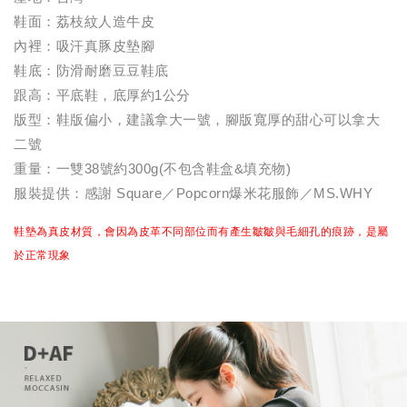
鞋面：荔枝紋人造牛皮
內裡：吸汗真豚皮墊腳
鞋底：防滑耐磨豆豆鞋底
跟高：平底鞋，底厚約1公分
版型：鞋版偏小，建議拿大一號，腳版寬厚的甜心可以拿大
二號
重量：一雙38號約300g(不包含鞋盒&填充物)
服裝提供：感謝 Square／Popcorn爆米花服飾／MS.WHY
鞋墊為真皮材質，會因為皮革不同部位而有產生皺皺與毛細孔的痕跡，是屬
於正常現象