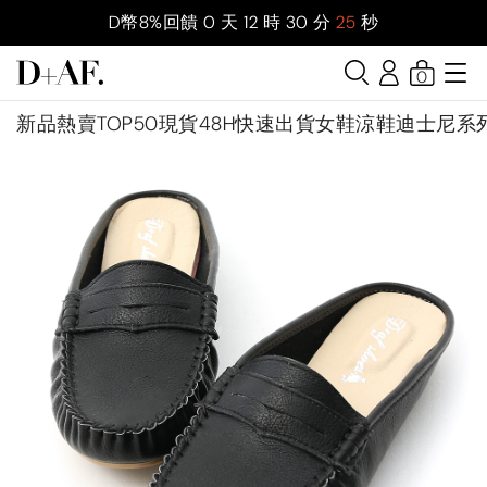
D幣8%回饋
0
天
12
時
30
分
24
秒
0
新品
熱賣TOP50
現貨48H快速出貨
女鞋
涼鞋
迪士尼系