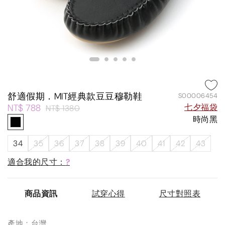
舒適假期．MIT經典款豆豆穆勒鞋
S00006454
NT$ 788
七夕福袋
NT$ 1380
時尚黑
34
35
36
37
38
39
40
41
42
43
適合我的尺寸：
?
商品資訊
試穿心得
尺寸對照表
產地：台灣