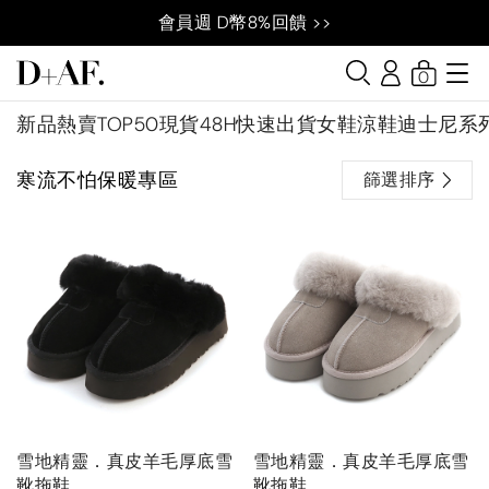
會員週 D幣8%回饋 >>
0
新品
熱賣TOP50
現貨48H快速出貨
女鞋
涼鞋
迪士尼系
寒流不怕保暖專區
篩選排序
雪地精靈．真皮羊毛厚底雪
雪地精靈．真皮羊毛厚底雪
靴拖鞋
靴拖鞋