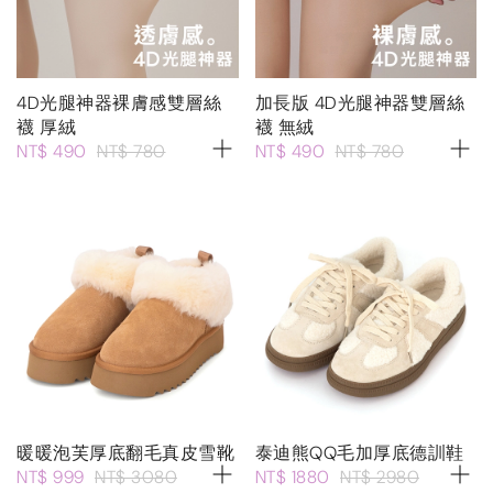
4D光腿神器裸膚感雙層絲
加長版 4D光腿神器雙層絲
襪 厚絨
襪 無絨
NT$ 490
NT$ 780
NT$ 490
NT$ 780
暖暖泡芙厚底翻毛真皮雪靴
泰迪熊QQ毛加厚底德訓鞋
NT$ 999
NT$ 3080
NT$ 1880
NT$ 2980