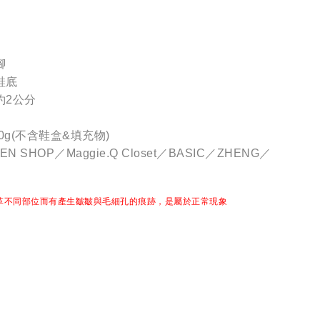
腳
鞋底
約2公分
0g(不含鞋盒&填充物)
 SHOP／Maggie.Q Closet／BASIC／ZHENG／
革不同部位而有產生皺皺與毛細孔的痕跡，是屬於正常現象