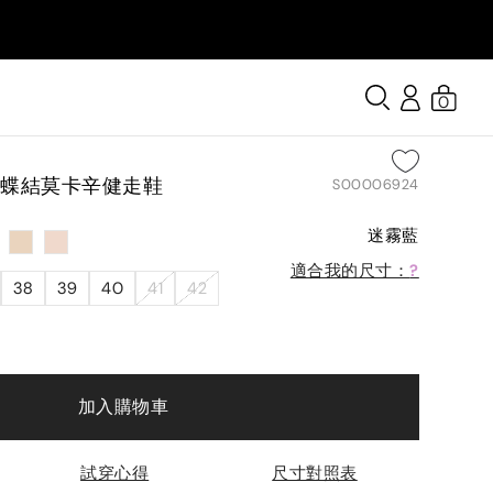
0
蝴蝶結莫卡辛健走鞋
S00006924
迷霧藍
適合我的尺寸：
?
38
39
40
41
42
加入購物車
試穿心得
尺寸對照表