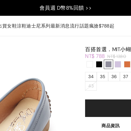
會員週 D幣8%回饋 >>
出貨
女鞋
涼鞋
迪士尼系列
最新消息
流行話題
瘋搶$788起
百搭首選．MIT小
NT$ 788
NT$ 1380
34
35
36
37
43
商品資訊