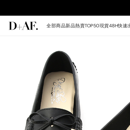
全部商品
新品
熱賣TOP50
現貨48H快速