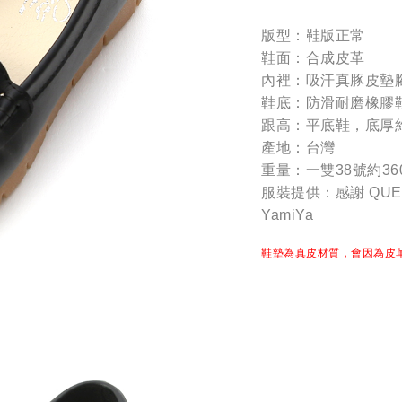
版型：鞋版正常
鞋面：合成皮革
內裡：吸汗真豚皮墊
鞋底：防滑耐磨橡膠
跟高：平底鞋，底厚
產地：台灣
重量：一雙38號約36
服裝提供：感謝 QUEEN
YamiYa
鞋墊為真皮材質，會因為皮