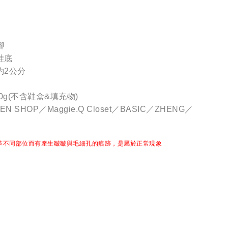
腳
鞋底
約2公分
0g(不含鞋盒&填充物)
 SHOP／Maggie.Q Closet／BASIC／ZHENG／
革不同部位而有產生皺皺與毛細孔的痕跡，是屬於正常現象