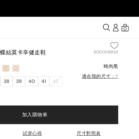
0
蝴蝶結莫卡辛健走鞋
S00006924
時尚黑
適合我的尺寸：
?
38
39
40
41
42
加入購物車
試穿心得
尺寸對照表