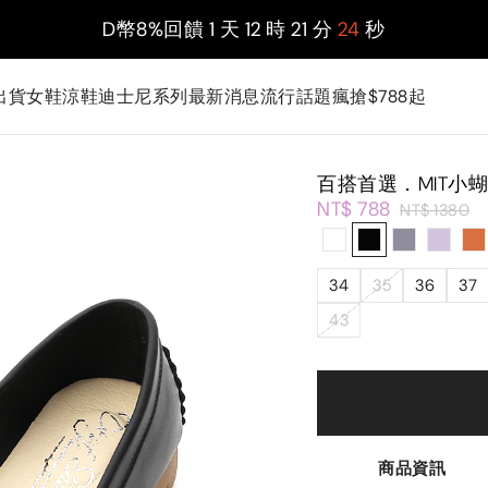
D幣8%回饋
1
天
12
時
21
分
22
秒
出貨
女鞋
涼鞋
迪士尼系列
最新消息
流行話題
瘋搶$788起
百搭首選．MIT小
NT$ 788
NT$ 1380
34
35
36
37
43
商品資訊