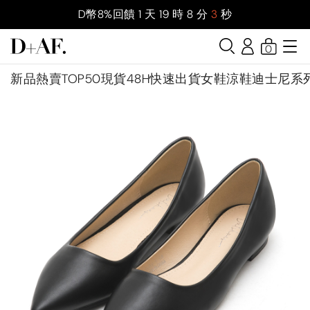
D幣8%回饋
1
天
19
時
8
分
2
秒
0
新品
熱賣TOP50
現貨48H快速出貨
女鞋
涼鞋
迪士尼系