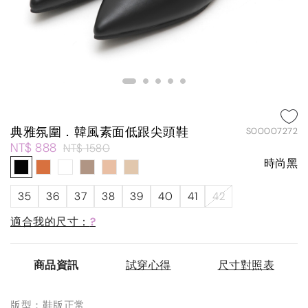
典雅氛圍．韓風素面低跟尖頭鞋
S00007272
NT$ 888
NT$ 1580
時尚黑
35
36
37
38
39
40
41
42
適合我的尺寸：
?
商品資訊
試穿心得
尺寸對照表
版型：鞋版正常