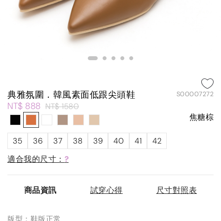
典雅氛圍．韓風素面低跟尖頭鞋
S00007272
NT$ 888
NT$ 1580
焦糖棕
35
36
37
38
39
40
41
42
適合我的尺寸：
?
商品資訊
試穿心得
尺寸對照表
版型：鞋版正常