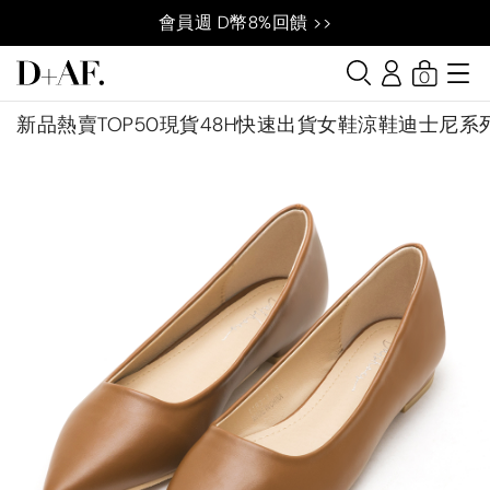
會員週 D幣8%回饋 >>
0
新品
熱賣TOP50
現貨48H快速出貨
女鞋
涼鞋
迪士尼系