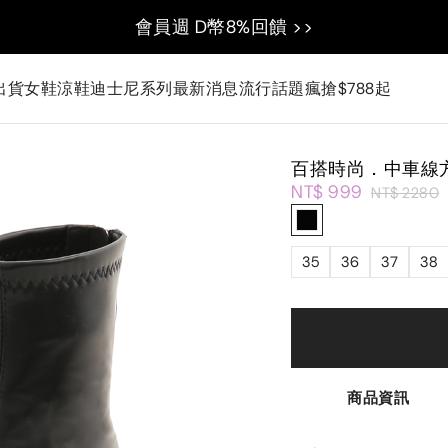
會員週 D幣8%回饋 >>
出貨
女鞋
涼鞋
迪士尼系列
最新消息
流行話題
瘋搶$788起
百搭時尚．中車線
NT$ 999
NT$ 2280
35
36
37
38
商品資訊