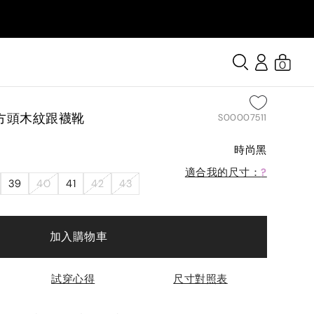
0
方頭木紋跟襪靴
S00007511
時尚黑
適合我的尺寸：
?
39
40
41
42
43
加入購物車
試穿心得
尺寸對照表