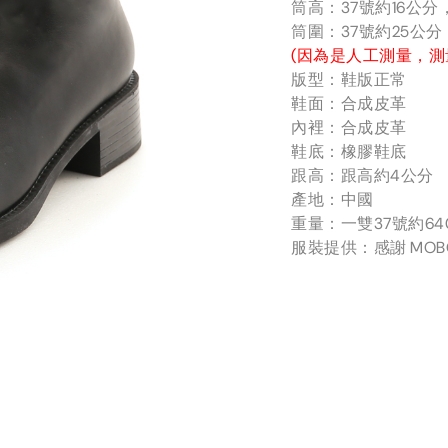
筒高：37號約16公
筒圍：37號約25公
(因為是人工測量，測
版型：鞋版正常
鞋面：合成皮革
內裡：合成皮革
鞋底：橡膠鞋底
跟高：跟高約4公分
產地：中國
重量：一雙37號約64
服裝提供：感謝 MOBO／C