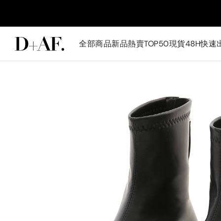
全部商品
新品
熱賣TOP50
現貨48H快速