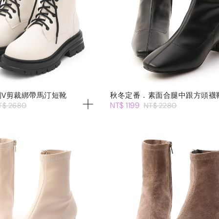
側V剪裁綁帶馬汀短靴
秋冬定番．素面合腿中跟方頭襪
NT$ 1199
T$ 2680
NT$ 2280