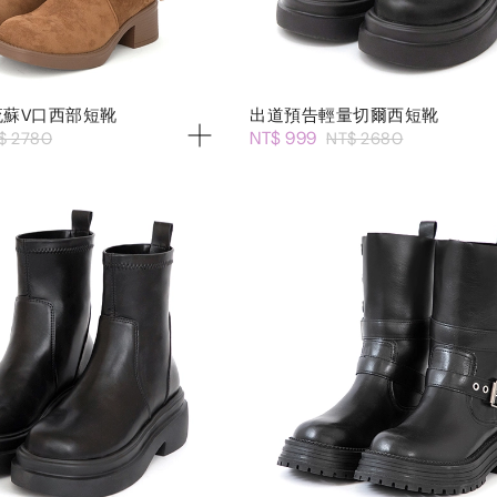
流蘇V口西部短靴
出道預告輕量切爾西短靴
NT$ 999
$ 2780
NT$ 2680