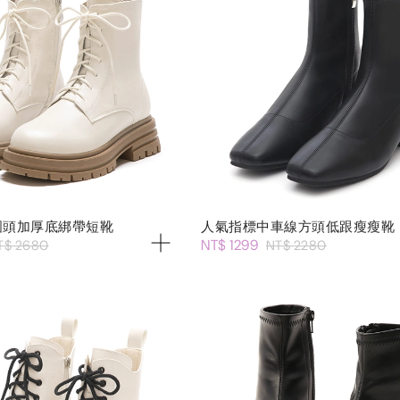
圓頭加厚底綁帶短靴
人氣指標中車線方頭低跟瘦瘦靴
NT$ 1299
T$ 2680
NT$ 2280