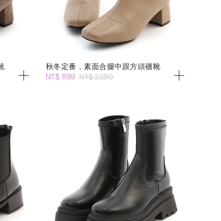
靴
秋冬定番．素面合腿中跟方頭襪靴
NT$ 1199
NT$ 2280