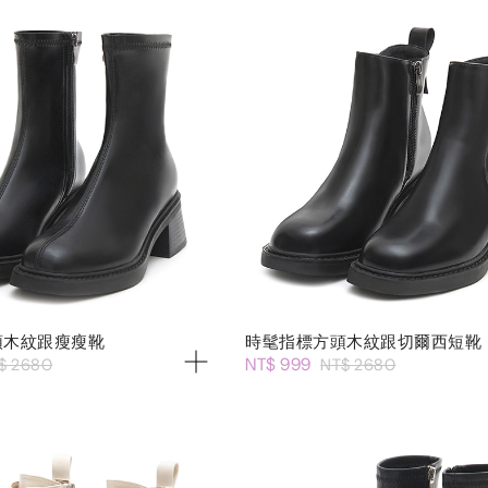
頭木紋跟瘦瘦靴
時髦指標方頭木紋跟切爾西短靴
NT$ 999
$ 2680
NT$ 2680