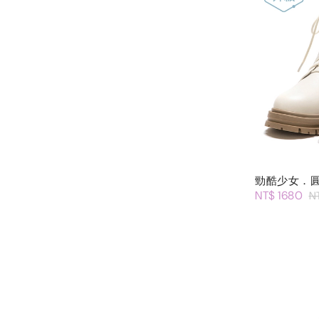
勁酷少女．
NT$ 1680
N