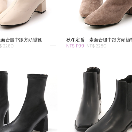
素面合腿中跟方頭襪靴
秋冬定番．素面合腿中跟方頭襪
NT$ 1199
$ 2280
NT$ 2280