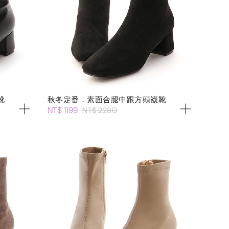
靴
秋冬定番．素面合腿中跟方頭襪靴
NT$ 1199
NT$ 2280