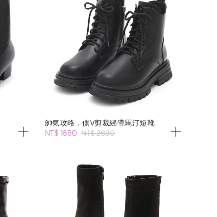
帥氣攻略．側V剪裁綁帶馬汀短靴
NT$ 1680
NT$ 2680