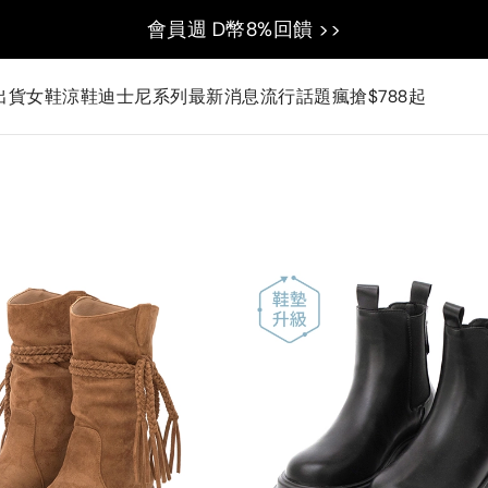
會員週 D幣8%回饋 >>
出貨
女鞋
涼鞋
迪士尼系列
最新消息
流行話題
瘋搶$788起