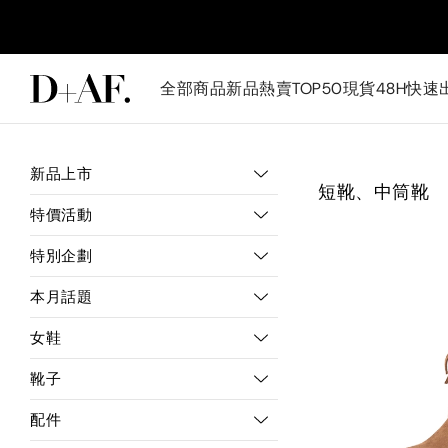
全部商品
新品
熱賣TOP50
現貨48H快速
新品上市
短靴、中筒靴
特價活動
特別企劃
本月話題
女鞋
靴子
配件