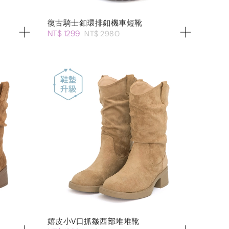
復古騎士釦環排釦機車短靴
NT$ 1299
NT$ 2980
嬉皮小V口抓皺西部堆堆靴