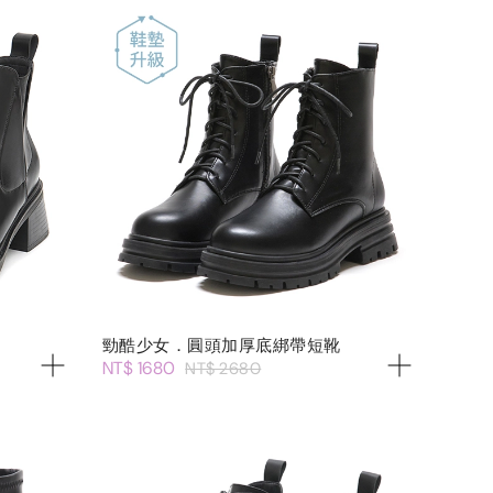
勁酷少女．圓頭加厚底綁帶短靴
NT$ 1680
NT$ 2680