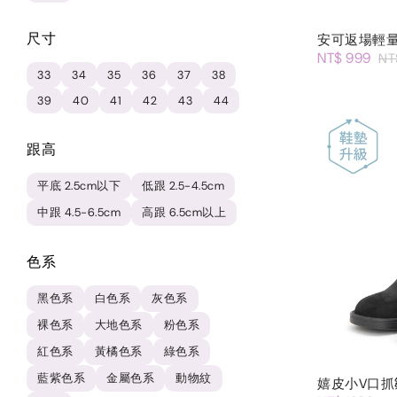
尺寸
安可返場輕
NT$ 999
NT
33
34
35
36
37
38
39
40
41
42
43
44
跟高
平底 2.5cm以下
低跟 2.5-4.5cm
中跟 4.5-6.5cm
高跟 6.5cm以上
色系
黑色系
白色系
灰色系
裸色系
大地色系
粉色系
紅色系
黃橘色系
綠色系
藍紫色系
金屬色系
動物紋
嬉皮小V口抓