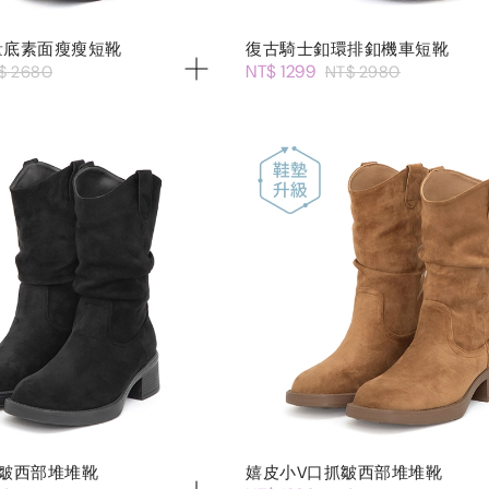
量底素面瘦瘦短靴
復古騎士釦環排釦機車短靴
NT$ 1299
$ 2680
NT$ 2980
皺西部堆堆靴
嬉皮小V口抓皺西部堆堆靴