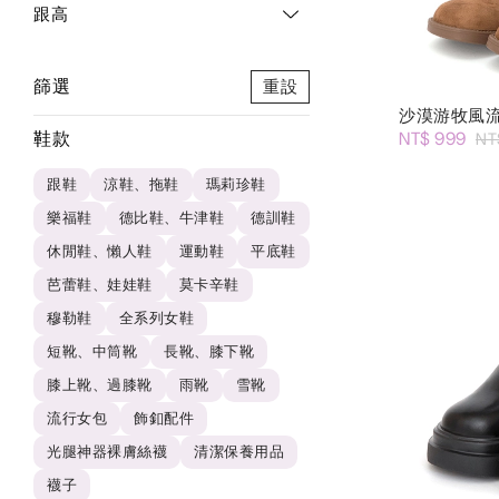
跟高
篩選
重設
沙漠游牧風
鞋款
NT$ 999
NT
跟鞋
涼鞋、拖鞋
瑪莉珍鞋
樂福鞋
德比鞋、牛津鞋
德訓鞋
休閒鞋、懶人鞋
運動鞋
平底鞋
芭蕾鞋、娃娃鞋
莫卡辛鞋
穆勒鞋
全系列女鞋
短靴、中筒靴
長靴、膝下靴
膝上靴、過膝靴
雨靴
雪靴
流行女包
飾釦配件
光腿神器裸膚絲襪
清潔保養用品
襪子