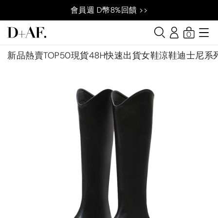
會員週 D幣8%回饋 >>
0
新品
熱賣TOP50
現貨48H快速出貨
女鞋
涼鞋
迪士尼系