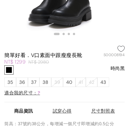
簡單好看．V口素面中跟瘦瘦長靴
S00008194
NT$ 1299
NT$ 2980
時尚黑
35
36
37
38
39
40
41
42
43
適合我的尺寸：
?
商品資訊
試穿心得
尺寸對照表
筒高：37號約38公分，每增減一個尺寸即增減約0.5公分