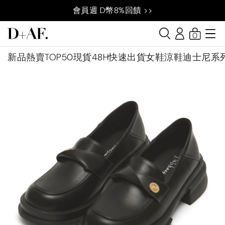
會員週 D幣8%回饋 >>
0
新品
熱賣TOP50
現貨48H快速出貨
女鞋
涼鞋
迪士尼系