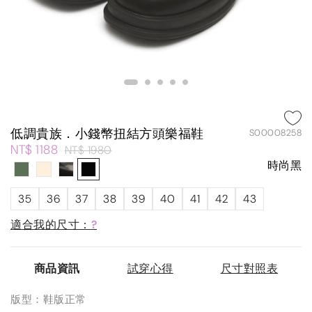
低調貴族．小錢幣扭結方頭樂福鞋
S00008258
NT$ 1188
NT$ 1980
時尚黑
35
36
37
38
39
40
41
42
43
適合我的尺寸：
?
商品資訊
試穿心得
尺寸對照表
版型：鞋版正常