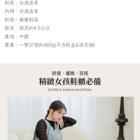
鞋面：合成皮革
內裡：合成皮革
鞋底：橡膠鞋底
跟高：跟高約4.5公分
產地：中國
重量：一雙37號約880g(不含鞋盒&填充物)