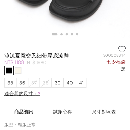
涼涼夏意交叉細帶厚底涼鞋
S00008344
NT$ 1188
七夕福袋
NT$ 1980
黑
35
36
37
38
39
40
41
適合我的尺寸：
?
商品資訊
試穿心得
尺寸對照表
版型：鞋版正常