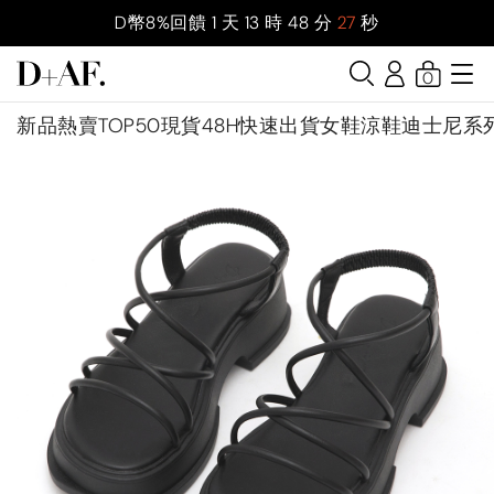
D幣8%回饋
1
天
13
時
48
分
26
秒
0
新品
熱賣TOP50
現貨48H快速出貨
女鞋
涼鞋
迪士尼系