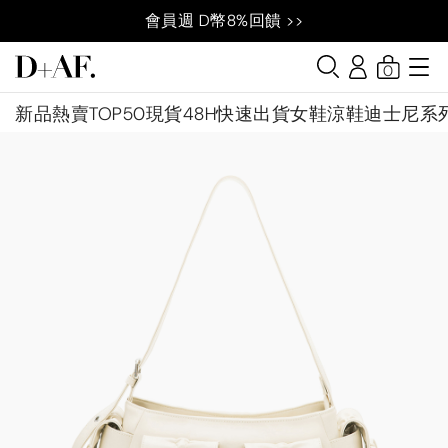
會員週 D幣8%回饋 >>
0
新品
熱賣TOP50
現貨48H快速出貨
女鞋
涼鞋
迪士尼系