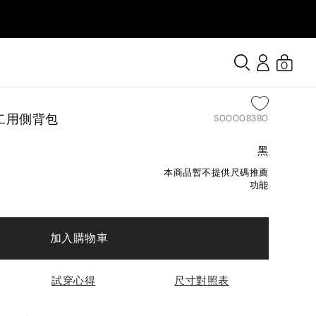
0
袋二用側背包
S00008380
黑
本商品暫不提供尺碼推薦
功能
加入購物車
試穿心得
尺寸對照表