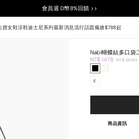
會員週 D幣8%回饋 >>
出貨
女鞋
涼鞋
迪士尼系列
最新消息
流行話題
瘋搶$788起
Nabi蝴蝶結多口
NT$ 1478
NT$ 2680
F
商品資訊