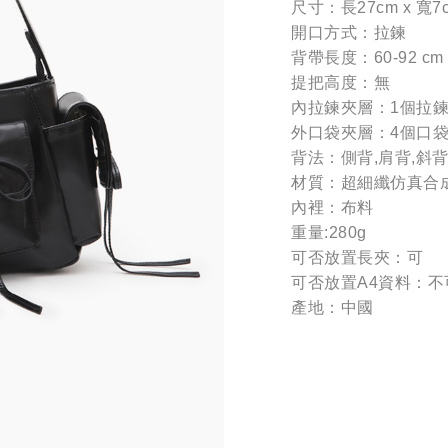
尺寸：長27cm x 寬7c
開口方式：拉鍊
背帶長度：60-92 cm
提把高度：無
內拉鍊夾層：1個拉鍊
外口袋夾層：4個口
背法：側背,肩背,斜
材質：超細纖仿真合
內裡：布料
重量:280g
可否放置長夾：可
可否放置A4資料：不
產地：中國