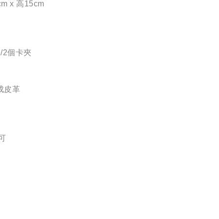
m x 高15cm
/2個卡夾
袋
背
成皮革
可