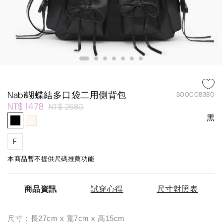
Nabi蝴蝶結多口袋二用側背包
S00008380
NT$ 1478
NT$ 2680
黑
F
本商品暫不提供尺碼推薦功能
商品資訊
試穿心得
尺寸對照表
尺寸：長27cm x 寬7cm x 高15cm