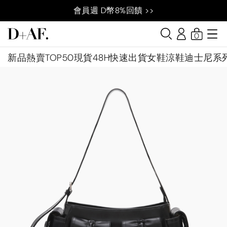
會員週 D幣8%回饋 >>
0
新品
熱賣TOP50
現貨48H快速出貨
女鞋
涼鞋
迪士尼系