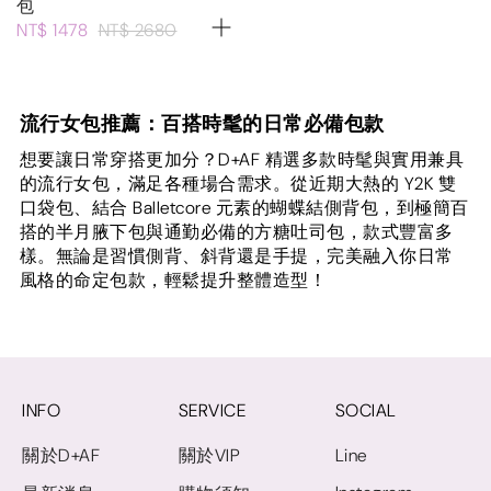
包
NT$ 1478
NT$ 2680
流行女包推薦：百搭時髦的日常必備包款
想要讓日常穿搭更加分？D+AF 精選多款時髦與實用兼具
的流行女包，滿足各種場合需求。從近期大熱的 Y2K 雙
口袋包、結合 Balletcore 元素的蝴蝶結側背包，到極簡百
搭的半月腋下包與通勤必備的方糖吐司包，款式豐富多
樣。無論是習慣側背、斜背還是手提，完美融入你日常
風格的命定包款，輕鬆提升整體造型！
INFO
SERVICE
SOCIAL
關於D+AF
關於VIP
Line