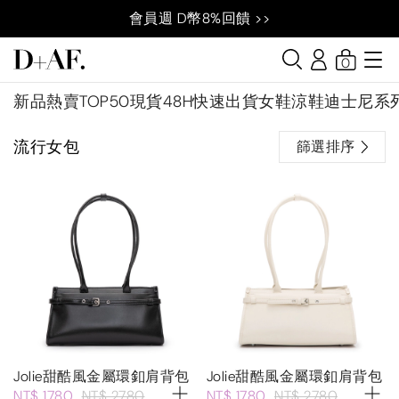
會員週 D幣8%回饋 >>
0
新品
熱賣TOP50
現貨48H快速出貨
女鞋
涼鞋
迪士尼系
流行女包
篩選排序
Jolie甜酷風金屬環釦肩背包
Jolie甜酷風金屬環釦肩背包
NT$ 1780
NT$ 2780
NT$ 1780
NT$ 2780