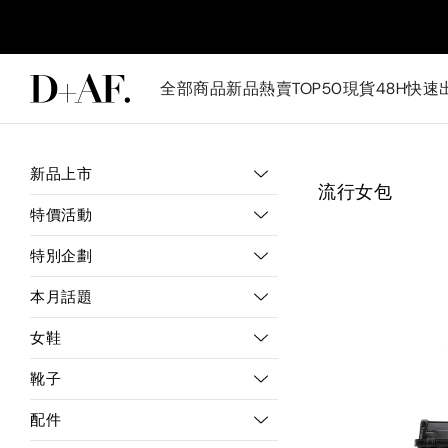
全部商品
新品
熱賣TOP50
現貨48H快速
新品上市
流行女包
特價活動
特別企劃
本月話題
女鞋
靴子
配件