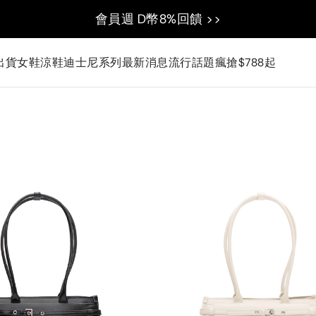
會員週 D幣8%回饋 >>
出貨
女鞋
涼鞋
迪士尼系列
最新消息
流行話題
瘋搶$788起