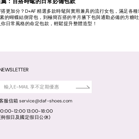
推薦：百搭時髦的日常必備包款
搭更加分？D+AF 精選多款時髦與實用兼具的流行女包，滿足各種場
core 元素的蝴蝶結側背包，到極簡百搭的半月腋下包與通勤必備的
入你日常風格的命定包款，輕鬆提升整體造型！
NEWSLETTER
客服信箱
service@daf-shoes.com
10:00-12:00 13:00-18:00
(例假日及國定假日公休)