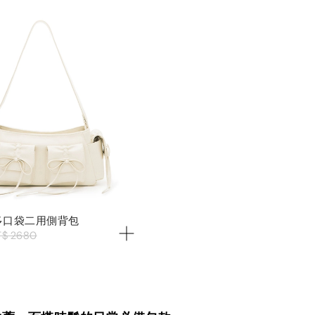
結多口袋二用側背包
T$ 2680