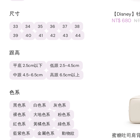
尺寸
【Disney
NT$ 680
NT
33
34
35
36
37
38
39
40
41
42
43
44
跟高
平底 2.5cm以下
低跟 2.5-4.5cm
中跟 4.5-6.5cm
高跟 6.5cm以上
色系
黑色系
白色系
灰色系
裸色系
大地色系
粉色系
紅色系
黃橘色系
綠色系
藍紫色系
金屬色系
動物紋
蜜糖吐司肩