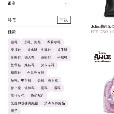
跟高
篩選
重設
Jolie甜酷
鞋款
NT$ 1780
N
跟鞋
涼鞋、拖鞋
瑪莉珍鞋
樂福鞋
德比鞋、牛津鞋
德訓鞋
休閒鞋、懶人鞋
運動鞋
平底鞋
芭蕾鞋、娃娃鞋
莫卡辛鞋
穆勒鞋
全系列女鞋
短靴、中筒靴
長靴、膝下靴
膝上靴、過膝靴
雨靴
雪靴
流行女包
飾釦配件
光腿神器裸膚絲襪
清潔保養用品
襪子