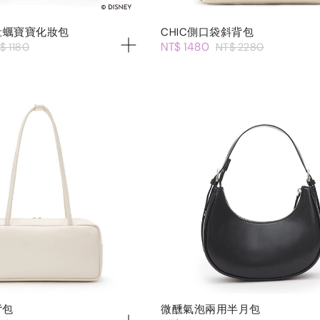
】牡蠣寶寶化妝包
CHIC側口袋斜背包
NT$ 1480
$ 1180
NT$ 2280
背包
微醺氣泡兩用半月包