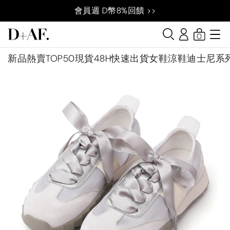
會員週 D幣8%回饋 >>
0
新品
熱賣TOP50
現貨48H快速出貨
女鞋
涼鞋
迪士尼系