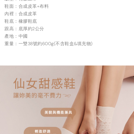
鞋面：合成皮革+布料
內裡：合成皮革
鞋底：橡膠鞋底
跟高：底厚約2公分
產地：中國
重量：一雙38號約600g(不含鞋盒&填充物)