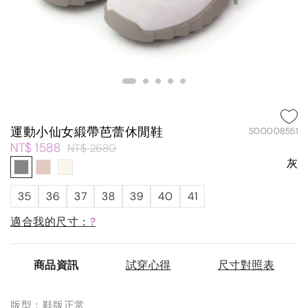
運動小仙女緞帶芭蕾休閒鞋
S00008551
NT$ 1588
NT$ 2680
灰
35
36
37
38
39
40
41
適合我的尺寸：
?
商品資訊
試穿心得
尺寸對照表
版型：鞋版正常