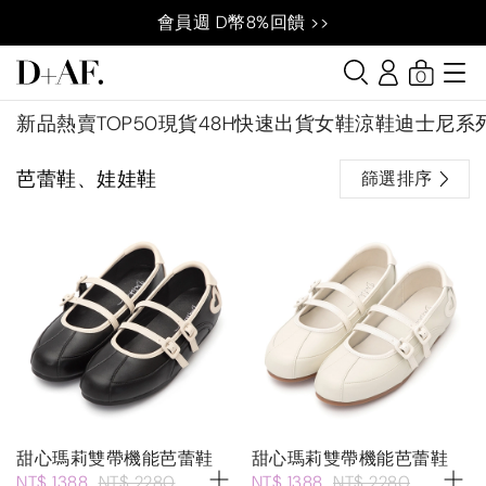
會員週 D幣8%回饋 >>
0
新品
熱賣TOP50
現貨48H快速出貨
女鞋
涼鞋
迪士尼系
芭蕾鞋、娃娃鞋
篩選排序
甜心瑪莉雙帶機能芭蕾鞋
甜心瑪莉雙帶機能芭蕾鞋
NT$ 1388
NT$ 2280
NT$ 1388
NT$ 2280