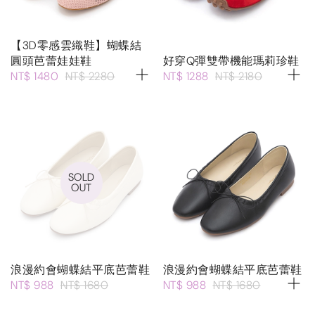
【3D零感雲織鞋】蝴蝶結
圓頭芭蕾娃娃鞋
好穿Q彈雙帶機能瑪莉珍鞋
NT$ 1480
NT$ 2280
NT$ 1288
NT$ 2180
SOLD
OUT
浪漫約會蝴蝶結平底芭蕾鞋
浪漫約會蝴蝶結平底芭蕾鞋
NT$ 988
NT$ 1680
NT$ 988
NT$ 1680