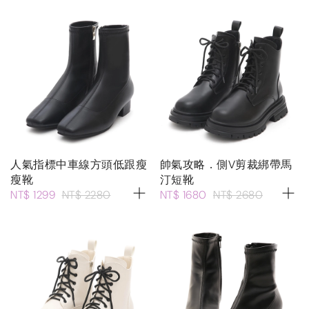
人氣指標中車線方頭低跟瘦
帥氣攻略．側V剪裁綁帶馬
瘦靴
汀短靴
NT$ 1299
NT$ 2280
NT$ 1680
NT$ 2680