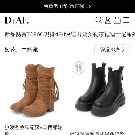
會員週 D幣8%回饋 >>
0
新品
熱賣TOP50
現貨48H快速出貨
女鞋
涼鞋
迪士尼系
短靴、中筒靴
篩選排序
沙漠游牧風流蘇V口西部短
靴
出道預告輕量切爾西短靴