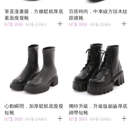
筆直漫畫腿．方糖鬆糕厚底
百搭時尚．中車線方頭木紋
素面瘦瘦靴
跟襪靴
NT$ 999
NT$ 2780
NT$ 999
NT$ 2280
心動瞬間．加厚鬆糕底瘦瘦
獨特升級．升級版鋸齒厚底
短靴
綁帶短靴
NT$ 999
NT$ 2480
NT$ 999
NT$ 2980