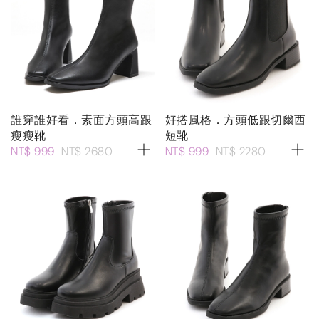
誰穿誰好看．素面方頭高跟
好搭風格．方頭低跟切爾西
瘦瘦靴
短靴
NT$ 999
NT$ 2680
NT$ 999
NT$ 2280