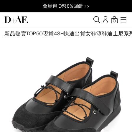
會員週 D幣8%回饋 >>
0
新品
熱賣TOP50
現貨48H快速出貨
女鞋
涼鞋
迪士尼系