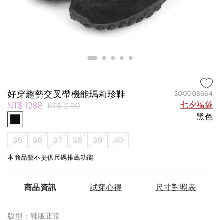
好穿趨勢交叉帶機能瑪莉珍鞋
S00008664
NT$ 1288
七夕福袋
NT$ 2180
黑色
35
36
37
38
39
40
本商品暫不提供尺碼推薦功能
商品資訊
試穿心得
尺寸對照表
版型：鞋版正常