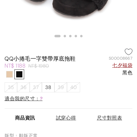
QQ小捲毛一字雙帶厚底拖鞋
S00008667
NT$ 1188
七夕福袋
NT$ 1980
黑色
35
36
37
38
39
40
適合我的尺寸：
?
商品資訊
試穿心得
尺寸對照表
版型：鞋版正常