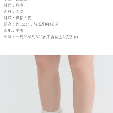
鞋面：真毛
內裡：人造毛
鞋底：橡膠大底
跟高：約5公分，前底厚約3公分
產地：中國
重量：一雙38號約600g(不含鞋盒&填充物)