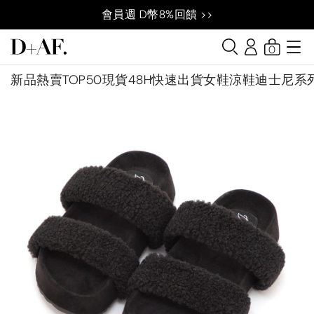
會員週 D幣8%回饋 >>
0
新品
熱賣TOP50
現貨48H快速出貨
女鞋
涼鞋
迪士尼系