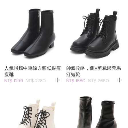
人氣指標中車線方頭低跟瘦
帥氣攻略．側V剪裁綁帶馬
瘦靴
汀短靴
NT$ 1299
NT$ 2280
NT$ 1680
NT$ 2680