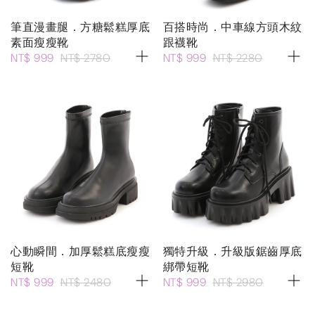
筆直漫畫腿．方糖鬆糕厚底
百搭時尚．中車線方頭木紋
素面瘦瘦靴
跟襪靴
NT$ 999
NT$ 2780
NT$ 999
NT$ 2280
心動瞬間．加厚鬆糕底瘦瘦
獨特升級．升級版鋸齒厚底
短靴
綁帶短靴
NT$ 999
NT$ 2480
NT$ 999
NT$ 2980