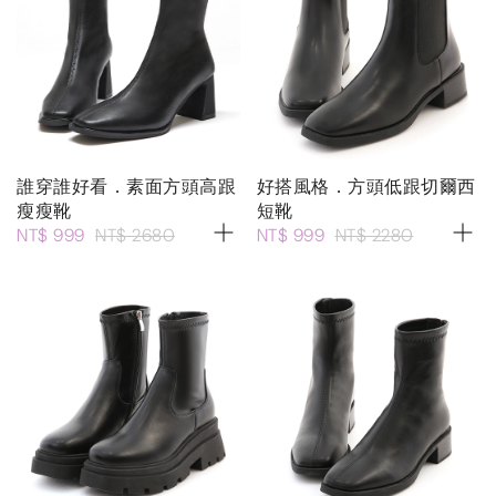
誰穿誰好看．素面方頭高跟
好搭風格．方頭低跟切爾西
瘦瘦靴
短靴
NT$ 999
NT$ 2680
NT$ 999
NT$ 2280