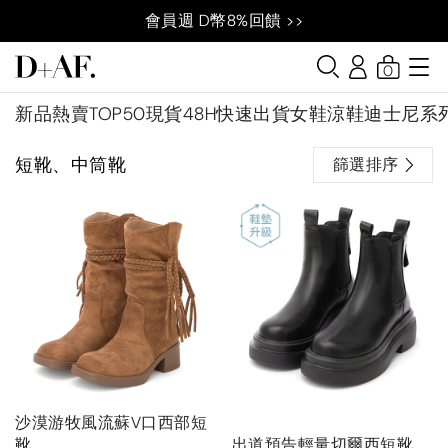
會員週 D幣8%回饋 >>
0
新品
熱賣TOP50
現貨48H快速出貨
女鞋
涼鞋
迪士尼系
短靴、中筒靴
篩選排序
沙漠游牧風流蘇V口西部短
靴
出道預告輕量切爾西短靴