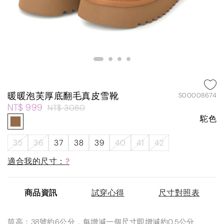
暖暖泡芙厚底翻毛真皮雪靴
S00008674
NT$ 999
NT$ 3080
駝色
35
36
37
38
39
40
41
42
適合我的尺寸：
?
商品資訊
試穿心得
尺寸對照表
筒高：38號約6公分，每增減一個尺寸即增減約0.5公分