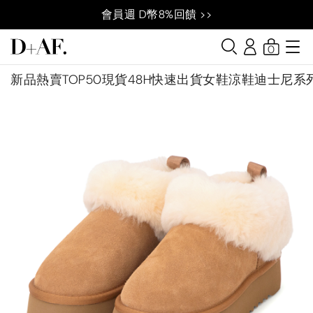
會員週 D幣8%回饋 >>
0
新品
熱賣TOP50
現貨48H快速出貨
女鞋
涼鞋
迪士尼系