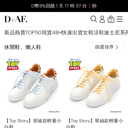
D幣8%回饋
1
天
17
時
57
分
1
秒
0
新品
熱賣TOP50
現貨48H快速出貨
女鞋
涼鞋
迪士尼系
休閒鞋、懶人鞋
篩選排序
【Toy Story】胡迪款輕量小
【Toy Story】翠絲款輕量小
白鞋
白鞋