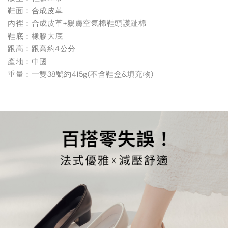
鞋面：合成皮革
內裡：合成皮革+親膚空氣棉鞋頭護趾棉
鞋底：橡膠大底
跟高：跟高約4公分
產地：中國
重量：一雙38號約415g(不含鞋盒&填充物)