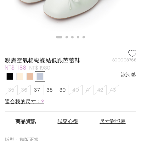
親膚空氣棉蝴蝶結低跟芭蕾鞋
S00008768
NT$ 1188
NT$ 1980
冰河藍
35
36
37
38
39
40
41
42
43
適合我的尺寸：
?
商品資訊
試穿心得
尺寸對照表
版型：鞋版正常