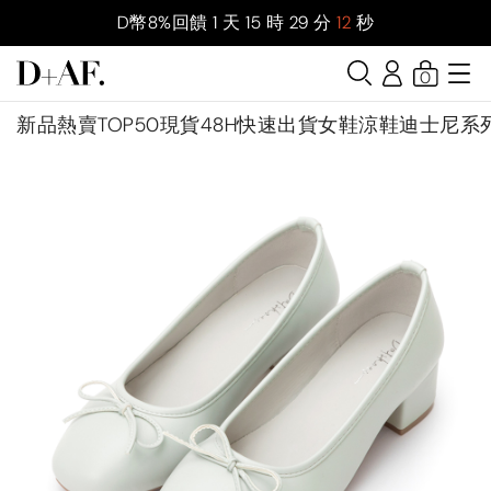
D幣8%回饋
1
天
15
時
29
分
11
秒
0
新品
熱賣TOP50
現貨48H快速出貨
女鞋
涼鞋
迪士尼系