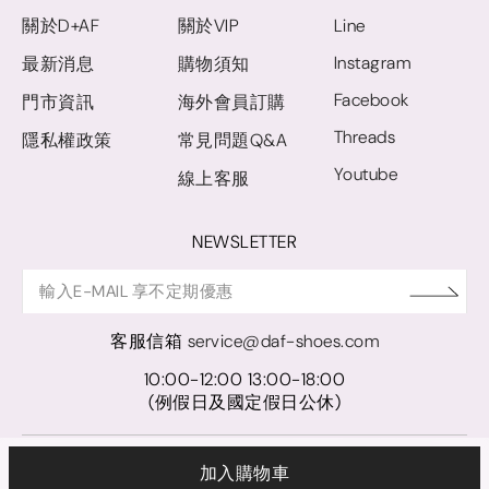
關於D+AF
關於VIP
Line
Instagram
最新消息
購物須知
Facebook
門市資訊
海外會員訂購
Threads
隱私權政策
常見問題Q&A
Youtube
線上客服
NEWSLETTER
客服信箱
service@daf-shoes.com
10:00-12:00 13:00-18:00
(例假日及國定假日公休)
© D+AF. 2024 晨希時尚股份有限公司｜統一編號 27921248
加入購物車