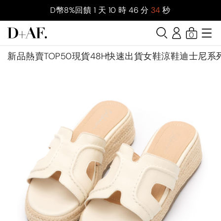
D幣8%回饋
1
天
10
時
46
分
33
秒
0
新品
熱賣TOP50
現貨48H快速出貨
女鞋
涼鞋
迪士尼系