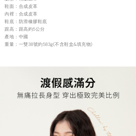
鞋面：合成皮革
內裡：合成皮革
鞋底：防滑橡膠鞋底
跟高：跟高約5公分
產地：中國
重量：一雙38號約583g(不含鞋盒&填充物)