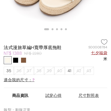
法式漫旅草編H寬帶厚底拖鞋
S00008784
NT$ 1388
七夕福袋
NT$ 2280
米
35
36
37
38
39
40
41
42
43
適合我的尺寸：
?
商品資訊
試穿心得
尺寸對照表
版型：鞋版正常