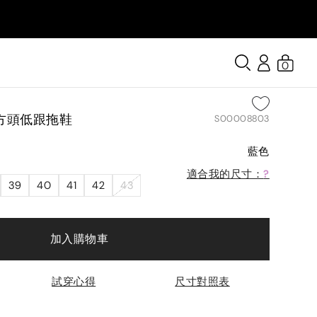
0
方頭低跟拖鞋
S00008803
藍色
適合我的尺寸：
?
39
40
41
42
43
加入購物車
試穿心得
尺寸對照表