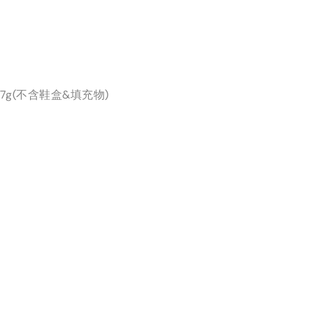
7g(不含鞋盒&填充物)