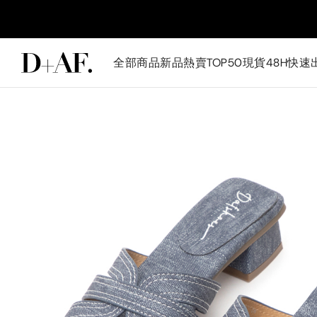
全部商品
新品
熱賣TOP50
現貨48H快速