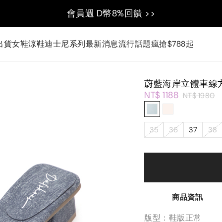
會員週 D幣8%回饋 >>
出貨
女鞋
涼鞋
迪士尼系列
最新消息
流行話題
瘋搶$788起
蔚藍海岸立體車線
NT$ 1188
NT$ 1980
35
36
37
38
商品資訊
版型：鞋版正常