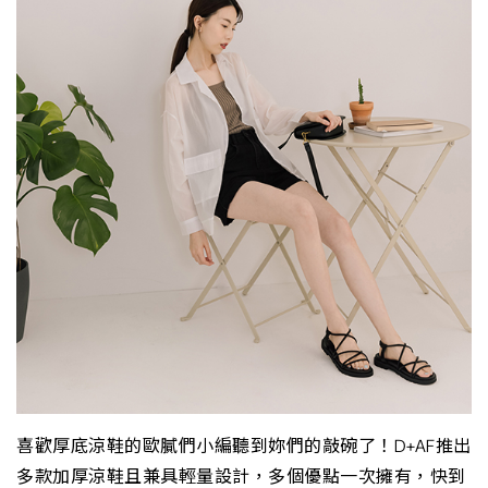
喜歡厚底涼鞋的歐膩們小編聽到妳們的敲碗了！D+AF推出
多款加厚涼鞋且兼具輕量設計，多個優點一次擁有，快到