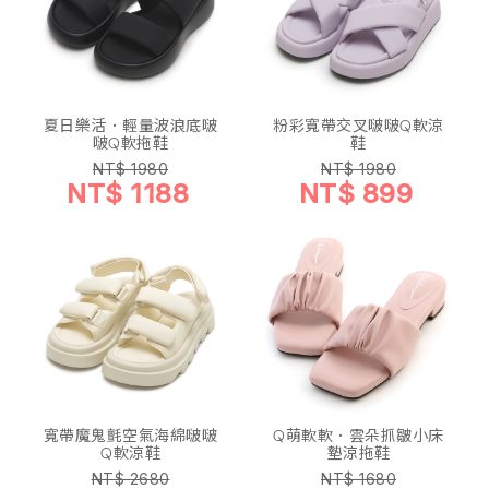
夏日樂活．輕量波浪底啵
粉彩寬帶交叉啵啵Q軟涼
啵Q軟拖鞋
鞋
NT$ 1980
NT$ 1980
NT$ 1188
NT$ 899
寬帶魔鬼氈空氣海綿啵啵
Q萌軟軟．雲朵抓皺小床
Q軟涼鞋
墊涼拖鞋
NT$ 2680
NT$ 1680