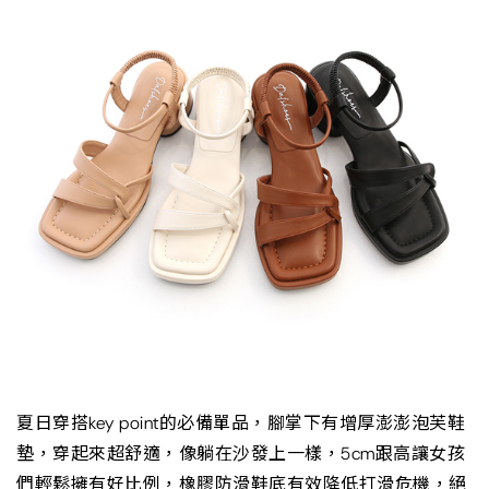
夏日穿搭key point的必備單品，腳掌下有增厚澎澎泡芙鞋
墊，穿起來超舒適，像躺在沙發上一樣，5cm跟高讓女孩
們輕鬆擁有好比例，橡膠防滑鞋底有效降低打滑危機，絕