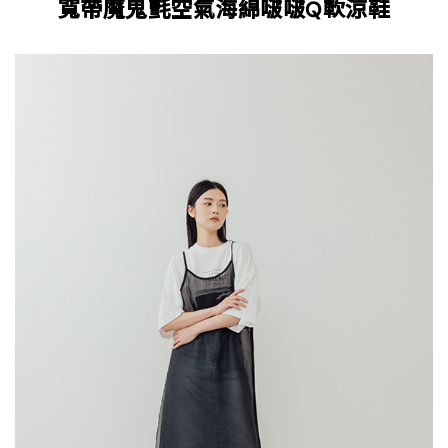
寬帶魔鬼氈空氣海綿啵啵Q軟涼鞋