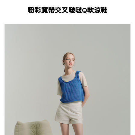
粉彩寬帶交叉啵啵Q軟涼鞋