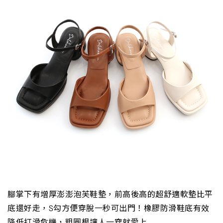
腳掌下有增厚澎澎泡芙鞋墊，前高後高的超舒適軟墊比平
底還好走，S勾方便穿脫一秒可出門！橡膠防滑鞋底有效
降低打滑危機，粗圓根讓人一穿就愛上