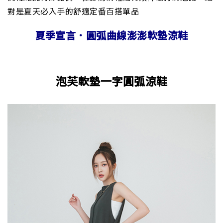
對是夏天必入手的舒適定番百搭單品
夏季宣言．圓弧曲線澎澎軟墊涼鞋
泡芙軟墊一字圓弧涼鞋