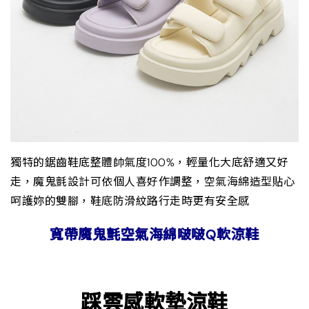
獨特的鋸齒鞋底整體帥氣度100%，輕量化大底舒適又好
走，魔鬼氈設計可依個人喜好作調整，空氣海綿造型貼心
呵護妳的雙腳，鞋底防滑紋路行走時更有安全感
寬帶魔鬼氈空氣海綿啵啵Q軟涼鞋
踩雲感軟墊涼鞋