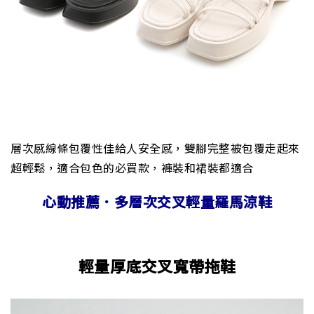
層次感線條包覆性佳給人安全感，雙腳完整被包覆走起來
超輕鬆，適合包色的必買款，褲裝和裙裝都適合
心動推薦．多層次交叉輕量羅馬涼鞋
輕量厚底交叉寬帶拖鞋