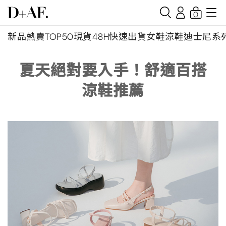
0
新品
熱賣TOP50
現貨48H快速出貨
女鞋
涼鞋
迪士尼系
夏天絕對要入手！舒適百搭
涼鞋推薦