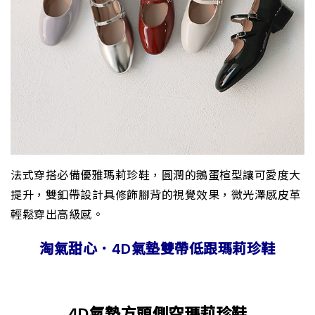
法式穿搭必備優雅瑪莉珍鞋，圓潤的鵝蛋楦型讓可愛度大
提升，雙釦帶設計具修飾腳背的視覺效果，微光澤感皮革
輕鬆穿出高級感。
淘氣甜心．4D氣墊雙帶低跟瑪莉珍鞋
4D氣墊方頭側空瑪莉珍鞋