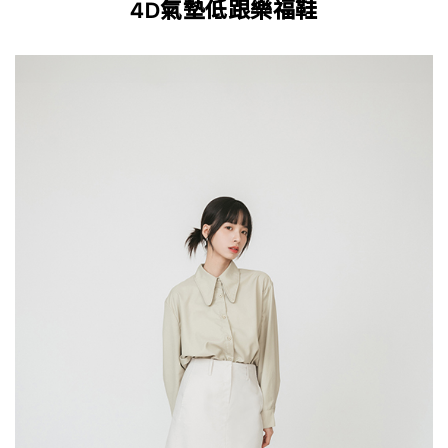
4D氣墊低跟樂福鞋