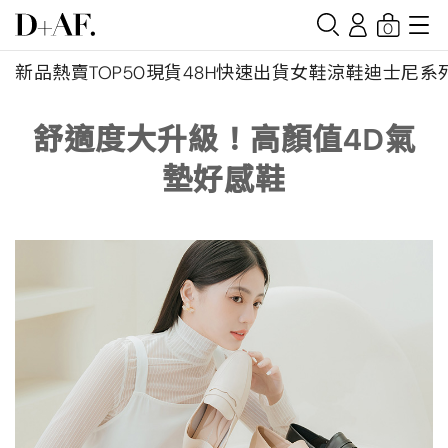
0
新品
熱賣TOP50
現貨48H快速出貨
女鞋
涼鞋
迪士尼系
舒適度大升級！高顏值4D氣
墊好感鞋