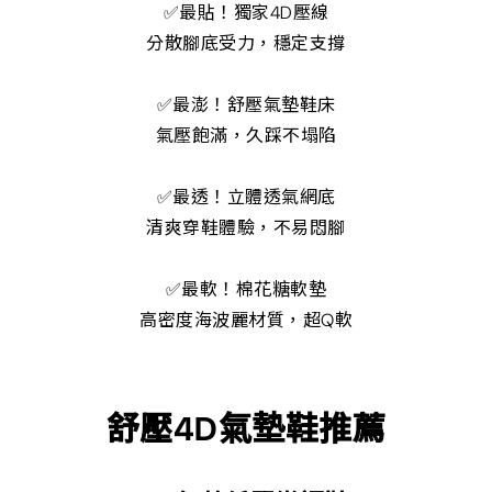
✅最貼！獨家4D壓線
分散腳底受力，穩定支撐
✅最澎！舒壓氣墊鞋床
氣壓飽滿，久踩不塌陷
✅最透！立體透氣網底
清爽穿鞋體驗，不易悶腳
✅最軟！棉花糖軟墊
高密度海波麗材質，超Q軟
舒壓4D氣墊鞋推薦