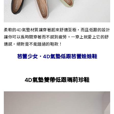
柔軟的4D氣墊材質讓穿著起來舒適至極，而且低跟的設計
讓你可以長時間穿著而不感到疲勞。一穿上就愛上它的舒
適感，絕對是不能錯過的鞋款！
芭蕾少女．4D氣墊低跟芭蕾娃娃鞋
4D氣墊雙帶低跟瑪莉珍鞋