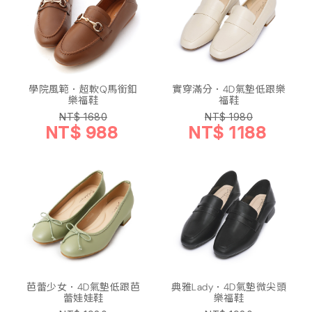
學院風範．超軟Q馬銜釦
實穿滿分．4D氣墊低跟樂
樂福鞋
福鞋
NT$ 1680
NT$ 1980
NT$ 988
NT$ 1188
芭蕾少女．4D氣墊低跟芭
典雅Lady．4D氣墊微尖頭
蕾娃娃鞋
樂福鞋