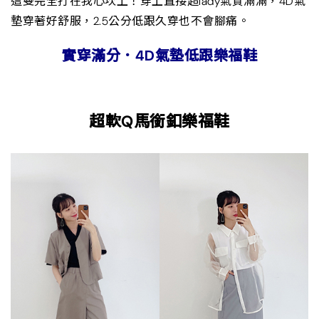
這雙完全打在我心坎上！穿上直接超lady氣質滿滿，4D氣
墊穿著好舒服，2.5公分低跟久穿也不會腳痛。
實穿滿分．4D氣墊低跟樂福鞋
超軟Q馬銜釦樂福鞋