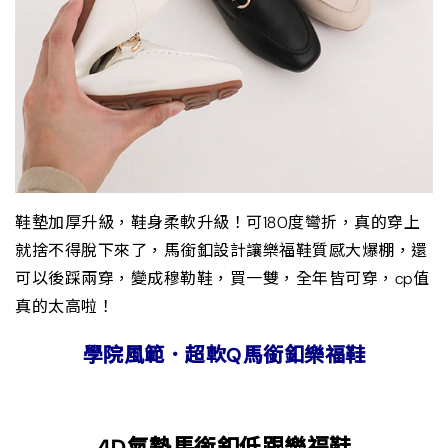
鞋墊加厚升級，鞋身柔軟升級！可180度彎折，真的穿上
就捨不得脫下來了，馬銜釦設計讓樂福鞋質感大爆棚，還
可以後踩兩穿，變成穆勒鞋，買一雙，全年皆可穿，cp值
真的太高啦！
學院風範．超軟Q馬銜釦樂福鞋
4D氣墊馬銜釦低跟樂福鞋