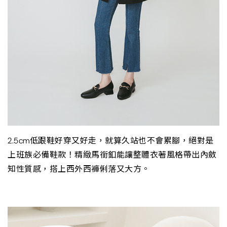
2.5cm低跟鞋好穿又好走，就算久站也不會累腳，絕對是
上班族必備鞋款！精緻馬銜釦能讓整體衣著風格帶出內斂
知性質感，搭上西外西褲俐落又大方。