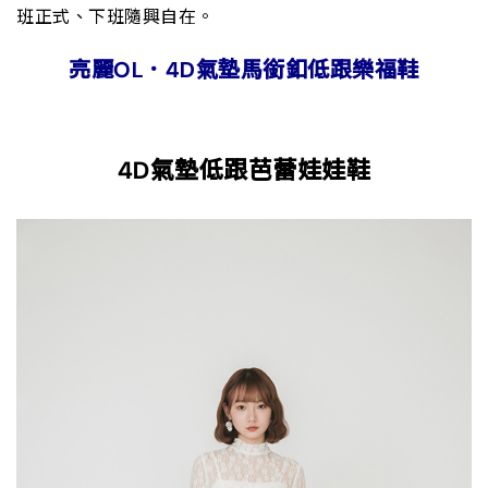
班正式、下班隨興自在。
亮麗OL．4D氣墊馬銜釦低跟樂福鞋
4D氣墊低跟芭蕾娃娃鞋