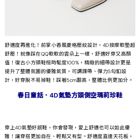
舒適度再進化！前掌小香風菱格壓紋設計，4D按摩軟墊超
舒壓！就像踩在QQ軟軟的雲朵上一樣，舒適好穿又高顏
值！復古小方頭鞋楦時髦度100%，精緻的細帶設計更是
提升了整體氛圍的優雅氣質，可調踝帶、彈力S勾釦設
計，好穿脫不易掉鞋！踩著5cm跟高，整體比例更加分。
春日童話．4D氣墊方頭側空瑪莉珍鞋
穿上4D氣墊好感鞋，你會發現，愛上舒適也可以如此優
雅！讓穿搭更加自在、輕鬆又有型。舒適度直達天花板，