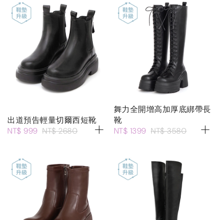
舞力全開增高加厚底綁帶長
出道預告輕量切爾西短靴
靴
NT$ 999
NT$ 2680
NT$ 1399
NT$ 3580