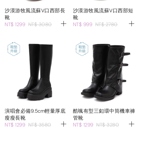
沙漠游牧風流蘇V口西部長
沙漠游牧風流蘇V口西部短
靴
靴
NT$ 1299
NT$ 3080
NT$ 999
NT$ 2780
演唱會必備9.5cm輕量厚底
酷颯有型三釦環中筒機車褲
瘦瘦長靴
管靴
NT$ 1299
NT$ 3580
NT$ 1299
NT$ 3280