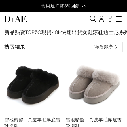
會員週 D幣8%回饋 >>
0
新品
熱賣TOP50
現貨48H快速出貨
女鞋
涼鞋
迪士尼系
搜尋結果
篩選排序
雪地精靈．真皮羊毛厚底雪
雪地精靈．真皮羊毛厚底雪
靴拖鞋
靴拖鞋