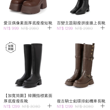
愛豆偶像素面厚底瘦瘦短靴
百變主題顯瘦拼接膝上長靴
NT$ 999
NT$ 2980
NT$ 1299
NT$ 2980
【加寬筒圍】韓團指標素面
厚底瘦瘦長靴
復古騎士釦環排釦機車長靴
NT$ 1299
NT$ 3080
NT$ 1299
NT$ 3080