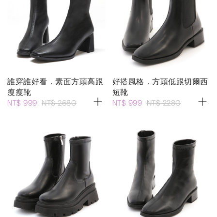
誰穿誰好看．素面方頭高跟
好搭風格．方頭低跟切爾西
瘦瘦靴
短靴
NT$ 999
NT$ 2680
NT$ 999
NT$ 2280