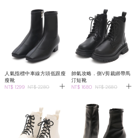
人氣指標中車線方頭低跟瘦
帥氣攻略．側V剪裁綁帶馬
瘦靴
汀短靴
NT$ 1299
NT$ 2280
NT$ 1680
NT$ 2680