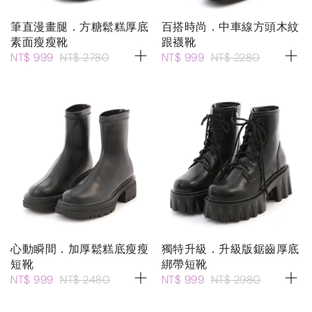
筆直漫畫腿．方糖鬆糕厚底
百搭時尚．中車線方頭木紋
素面瘦瘦靴
跟襪靴
NT$ 999
NT$ 2780
NT$ 999
NT$ 2280
心動瞬間．加厚鬆糕底瘦瘦
獨特升級．升級版鋸齒厚底
短靴
綁帶短靴
NT$ 999
NT$ 2480
NT$ 999
NT$ 2980