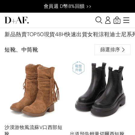
會員週 D幣8%回饋 >>
0
新品
熱賣TOP50
現貨48H快速出貨
女鞋
涼鞋
迪士尼系
短靴、中筒靴
篩選排序
沙漠游牧風流蘇V口西部短
靴
出道預告輕量切爾西短靴