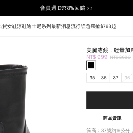
會員週 D幣8%回饋 >>
出貨
女鞋
涼鞋
迪士尼系列
最新消息
流行話題
瘋搶$788起
美腿濾鏡．輕量加
NT$ 999
NT$ 2680
35
36
37
38
商品資訊
筒高：37號約16公