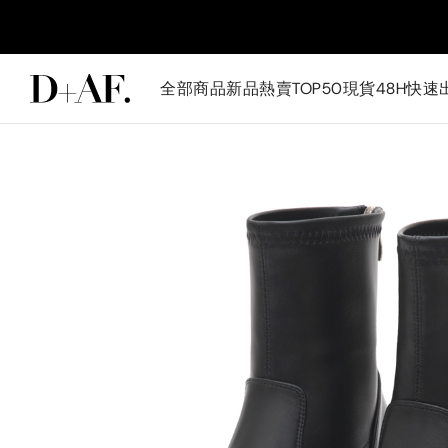
全部商品
新品
熱賣TOP50
現貨48H快速