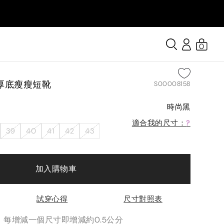
0
厚底瘦瘦短靴
S00008158
時尚黑
適合我的尺寸：
?
39
40
41
42
43
加入購物車
試穿心得
尺寸對照表
分，每增減一個尺寸即增減約0.5公分