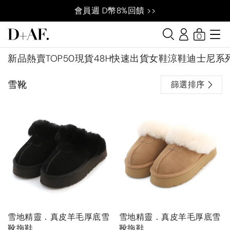
會員週 D幣8%回饋 >>
0
新品
熱賣TOP50
現貨48H快速出貨
女鞋
涼鞋
迪士尼系
雪靴
篩選排序
雪地精靈．真皮羊毛厚底雪
雪地精靈．真皮羊毛厚底雪
靴拖鞋
靴拖鞋