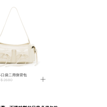
結多口袋二用側背包
T$ 2680