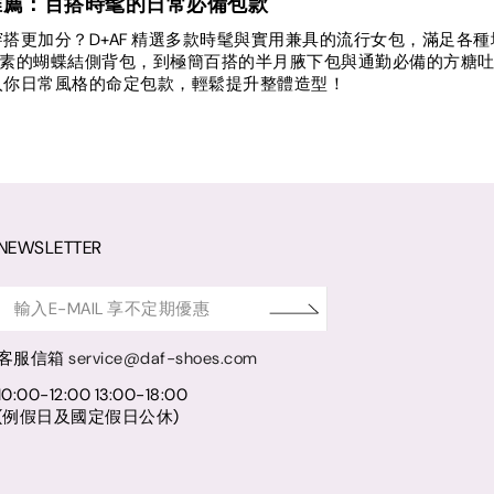
推薦：百搭時髦的日常必備包款
搭更加分？D+AF 精選多款時髦與實用兼具的流行女包，滿足各種場
core 元素的蝴蝶結側背包，到極簡百搭的半月腋下包與通勤必備的
入你日常風格的命定包款，輕鬆提升整體造型！
NEWSLETTER
客服信箱
service@daf-shoes.com
10:00-12:00 13:00-18:00
(例假日及國定假日公休)