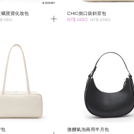
】牡蠣寶寶化妝包
CHIC側口袋斜背包
NT$ 1480
$ 1180
NT$ 2280
背包
微醺氣泡兩用半月包