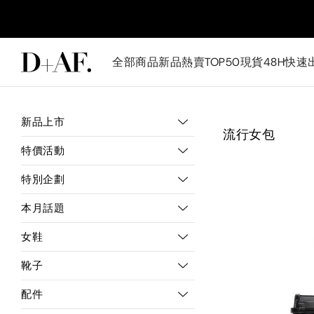
全部商品
新品
熱賣TOP50
現貨48H快速
新品上市
流行女包
特價活動
特別企劃
本月話題
女鞋
靴子
配件