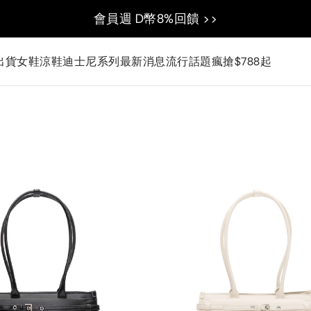
會員週 D幣8%回饋 >>
出貨
女鞋
涼鞋
迪士尼系列
最新消息
流行話題
瘋搶$788起