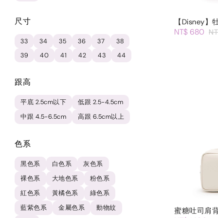
尺寸
【Disney
NT$ 680
NT
33
34
35
36
37
38
39
40
41
42
43
44
跟高
平底 2.5cm以下
低跟 2.5-4.5cm
中跟 4.5-6.5cm
高跟 6.5cm以上
色系
黑色系
白色系
灰色系
裸色系
大地色系
粉色系
紅色系
黃橘色系
綠色系
藍紫色系
金屬色系
動物紋
蜜糖吐司肩