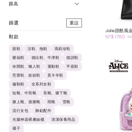
跟高
篩選
重設
Jolie甜酷
鞋款
NT$ 1780
N
跟鞋
涼鞋、拖鞋
瑪莉珍鞋
樂福鞋
德比鞋、牛津鞋
德訓鞋
休閒鞋、懶人鞋
運動鞋
平底鞋
芭蕾鞋、娃娃鞋
莫卡辛鞋
穆勒鞋
全系列女鞋
短靴、中筒靴
長靴、膝下靴
膝上靴、過膝靴
雨靴
雪靴
流行女包
飾釦配件
光腿神器裸膚絲襪
清潔保養用品
襪子