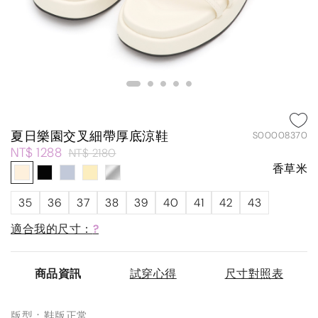
夏日樂園交叉細帶厚底涼鞋
S00008370
NT$ 1288
NT$ 2180
香草米
35
36
37
38
39
40
41
42
43
適合我的尺寸：
?
商品資訊
試穿心得
尺寸對照表
版型：鞋版正常