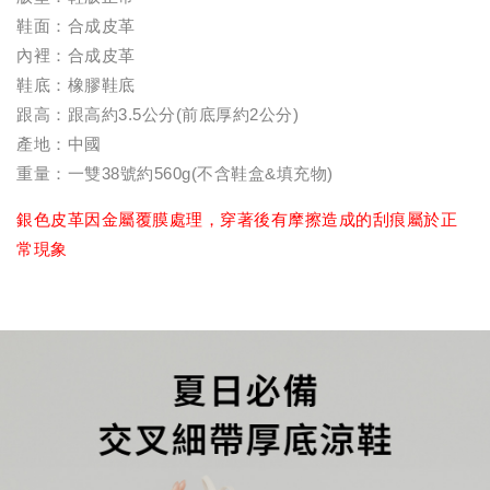
鞋面：合成皮革
內裡：合成皮革
鞋底：橡膠鞋底
跟高：跟高約3.5公分(前底厚約2公分)
產地：中國
重量：一雙38號約560g(不含鞋盒&填充物)
銀色皮革因金屬覆膜處理，穿著後有摩擦造成的刮痕屬於正
常現象