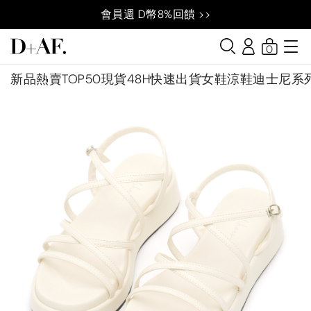
會員週 D幣8%回饋 >>
0
新品
熱賣TOP50
現貨48H快速出貨
女鞋
涼鞋
迪士尼系