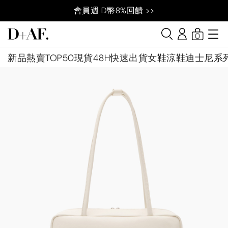
會員週 D幣8%回饋 >>
0
新品
熱賣TOP50
現貨48H快速出貨
女鞋
涼鞋
迪士尼系