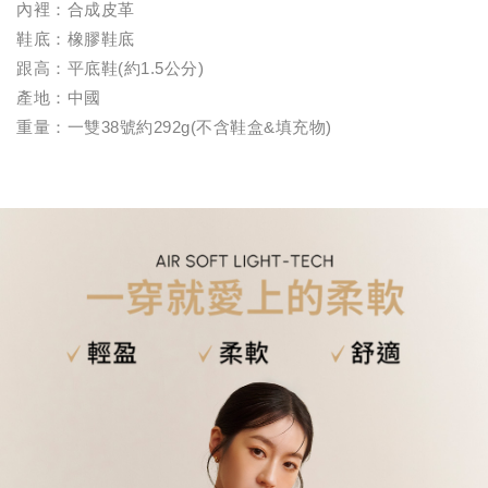
內裡：合成皮革
鞋底：橡膠鞋底
跟高：平底鞋(約1.5公分)
產地：中國
重量：一雙38號約292g(不含鞋盒&填充物)