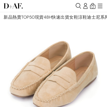
0
新品
熱賣TOP50
現貨48H快速出貨
女鞋
涼鞋
迪士尼系