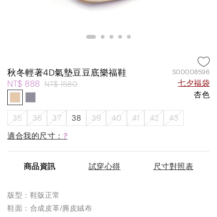
秋冬輕著4D氣墊豆豆底樂福鞋
S00008596
NT$ 888
七夕福袋
NT$ 1580
杏色
35
36
37
38
39
40
41
42
43
適合我的尺寸：
?
商品資訊
試穿心得
尺寸對照表
版型：鞋版正常
鞋面：合成皮革/麂皮絨布