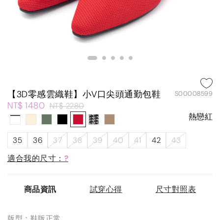
【3D零感雲織鞋】小V口尖頭通勤包鞋
S00008599
NT$ 1480
NT$ 2280
熱戀紅
35
36
37
38
39
40
41
42
43
適合我的尺寸：
?
商品資訊
試穿心得
尺寸對照表
版型：鞋版正常