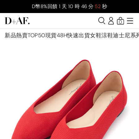
D幣8%回饋
1
天
10
時
46
分
51
秒
0
新品
熱賣TOP50
現貨48H快速出貨
女鞋
涼鞋
迪士尼系