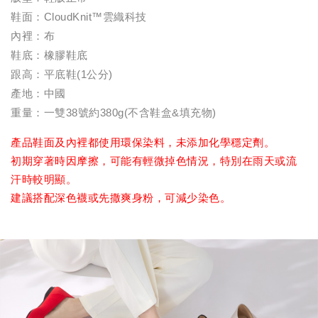
鞋面：CloudKnit™雲織科技
內裡：布
鞋底：橡膠鞋底
跟高：平底鞋(1公分)
產地：中國
重量：一雙38號約380g(不含鞋盒&填充物)
產品鞋面及內裡都使用環保染料，未添加化學穩定劑。
初期穿著時因摩擦，可能有輕微掉色情況，特別在雨天或流
汗時較明顯。
建議搭配深色襪或先撒爽身粉，可減少染色。