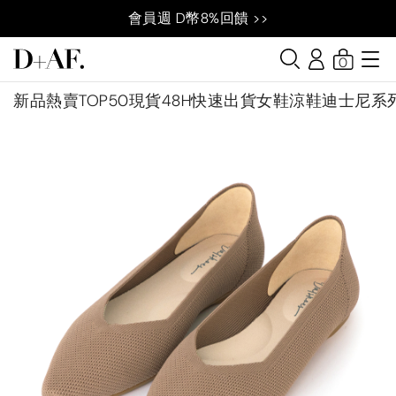
會員週 D幣8%回饋 >>
0
新品
熱賣TOP50
現貨48H快速出貨
女鞋
涼鞋
迪士尼系