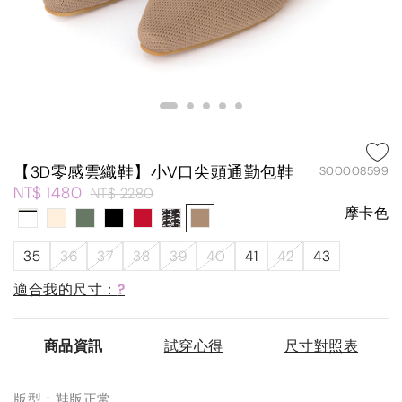
【3D零感雲織鞋】小V口尖頭通勤包鞋
S00008599
NT$ 1480
NT$ 2280
摩卡色
35
36
37
38
39
40
41
42
43
適合我的尺寸：
?
商品資訊
試穿心得
尺寸對照表
版型：鞋版正常