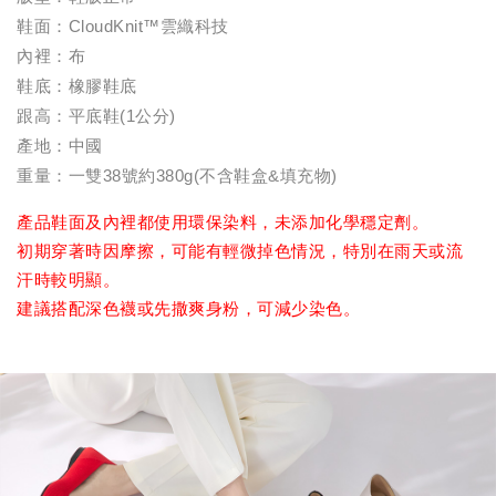
鞋面：CloudKnit™雲織科技
內裡：布
鞋底：橡膠鞋底
跟高：平底鞋(1公分)
產地：中國
重量：一雙38號約380g(不含鞋盒&填充物)
產品鞋面及內裡都使用環保染料，未添加化學穩定劑。
初期穿著時因摩擦，可能有輕微掉色情況，特別在雨天或流
汗時較明顯。
建議搭配深色襪或先撒爽身粉，可減少染色。