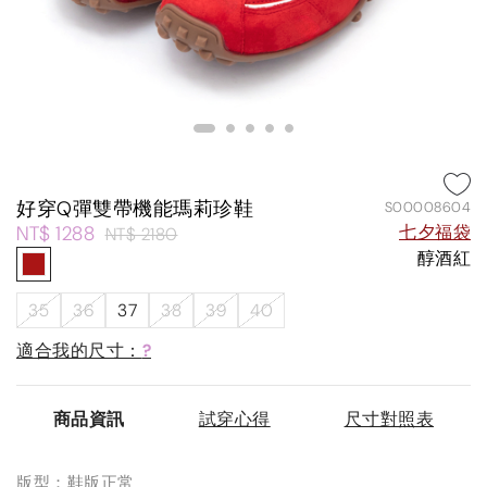
好穿Q彈雙帶機能瑪莉珍鞋
S00008604
NT$ 1288
七夕福袋
NT$ 2180
醇酒紅
35
36
37
38
39
40
適合我的尺寸：
?
商品資訊
試穿心得
尺寸對照表
版型：鞋版正常