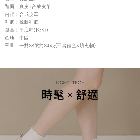
鞋面：真皮+合成皮革
內裡：合成皮革
鞋底：橡膠鞋底
跟高：平底鞋(1公分)
產地：中國
重量：一雙38號約344g(不含鞋盒&填充物)