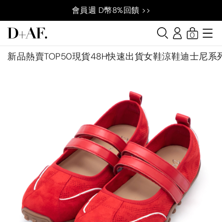
會員週 D幣8%回饋 >>
0
新品
熱賣TOP50
現貨48H快速出貨
女鞋
涼鞋
迪士尼系