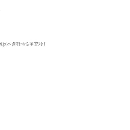
革
4g(不含鞋盒&填充物)