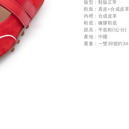
版型：鞋版正常
鞋面：真皮+合成皮
內裡：合成皮革
鞋底：橡膠鞋底
跟高：平底鞋(1公分)
產地：中國
重量：一雙38號約34