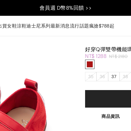
會員週 D幣8%回饋 >>
出貨
女鞋
涼鞋
迪士尼系列
最新消息
流行話題
瘋搶$788起
好穿Q彈雙帶機能
NT$ 1288
NT$ 2180
35
36
37
38
商品資訊