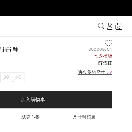
0
瑪莉珍鞋
S00008604
七夕福袋
醇酒紅
適合我的尺寸：
?
39
40
加入購物車
試穿心得
尺寸對照表