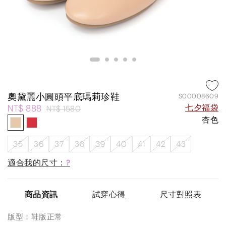
奧黛麗小圓頭平底瑪莉珍鞋
S00008609
NT$ 888
七夕福袋
NT$ 1580
杏色
35
36
37
38
39
40
41
42
43
適合我的尺寸：
?
商品資訊
試穿心得
尺寸對照表
版型：鞋版正常