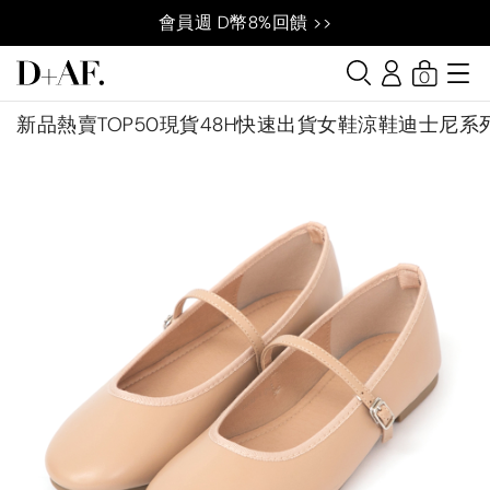
會員週 D幣8%回饋 >>
0
新品
熱賣TOP50
現貨48H快速出貨
女鞋
涼鞋
迪士尼系