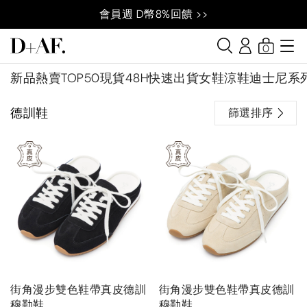
會員週 D幣8%回饋 >>
0
新品
熱賣TOP50
現貨48H快速出貨
女鞋
涼鞋
迪士尼系
德訓鞋
篩選排序
街角漫步雙色鞋帶真皮德訓
街角漫步雙色鞋帶真皮德訓
穆勒鞋
穆勒鞋