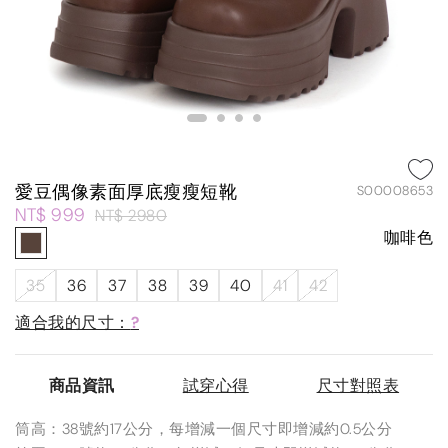
愛豆偶像素面厚底瘦瘦短靴
S00008653
NT$ 999
NT$ 2980
咖啡色
35
36
37
38
39
40
41
42
適合我的尺寸：
?
商品資訊
試穿心得
尺寸對照表
筒高：38號約17公分，每增減一個尺寸即增減約0.5公分