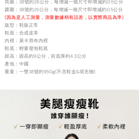
筒圍：38號約26公分，每增減一個尺寸即增減約0.5公分
踝圍：38號約25公分，每增減一個尺寸即增減約0.5公分
(因為是人工測量，測量數據稍有誤差，以實際商品為準)
版型：鞋版正常
鞋面：合成皮革
內裡：萊卡滑布內裡
鞋底：輕量發泡鞋底
跟高：跟高約9公分，前底厚約4.3公分
產地：中國
重量：一雙38號約950g(不含鞋盒&填充物)