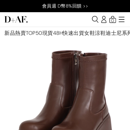
會員週 D幣8%回饋 >>
0
新品
熱賣TOP50
現貨48H快速出貨
女鞋
涼鞋
迪士尼系